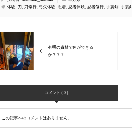
体験
,
刀
,
刀修行
,
弓矢体験
,
忍者
,
忍者体験
,
忍者修行
,
手裏剣
,
手裏
有明の資材で何ができる
か？？？
コメント ( 0 )
この記事へのコメントはありません。