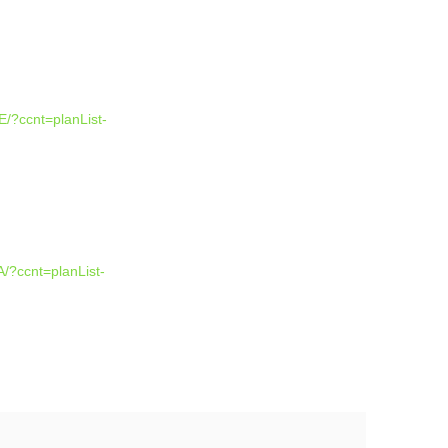
E/?ccnt=planList-
/?ccnt=planList-