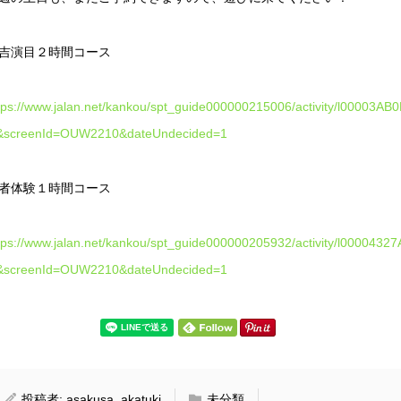
吉演目２時間コース
tps://www.jalan.net/kankou/spt_guide000000215006/activity/l00003AB0
&screenId=OUW2210&dateUndecided=1
者体験１時間コース
tps://www.jalan.net/kankou/spt_guide000000205932/activity/l00004327A
&screenId=OUW2210&dateUndecided=1
投稿者:
asakusa_akatuki
未分類