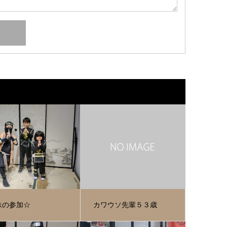
妹の参加☆
カワウソ先輩５３歳