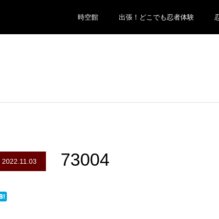
時空館
出張！どこでも忍者体験
73004
2022.11.03