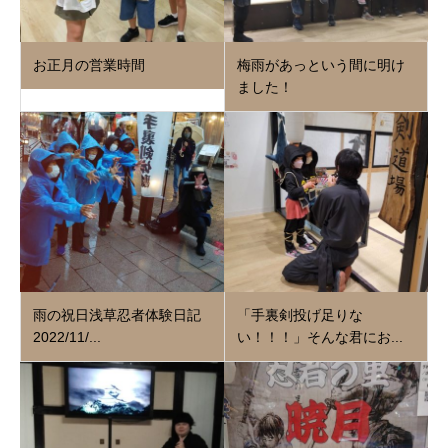
お正月の営業時間
梅雨があっという間に明け
ました！
雨の祝日浅草忍者体験日記
「手裏剣投げ足りな
2022/11/...
い！！！」そんな君にお...