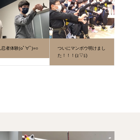
忍者体験(oﾟ∀ﾟ)=○
ついにマンボウ明けまし
た！！！(≧▽≦)