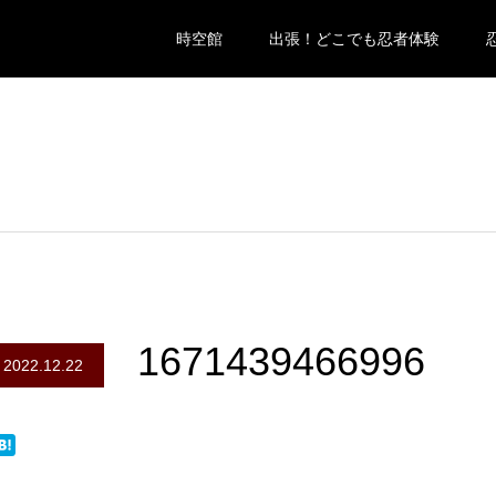
時空館
出張！どこでも忍者体験
1671439466996
2022.12.22