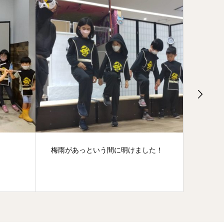
した！
いろんな子供達( *´艸｀)
3月は