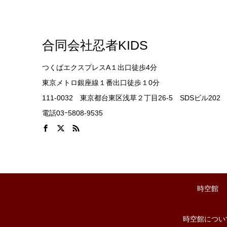
合同会社忍者KIDS
つくばエクスプレスA１出口徒歩4分
東京メトロ銀座線１番出口徒歩１0分
111-0032 東京都台東区浅草２丁目26-5 SDSビル202
電話03ｰ5808-9535
時空館
時空館につい