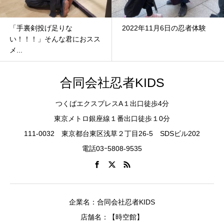
「手裏剣投げ足りな
2022年11月6日の忍者体験
い！！！」そんな君におスス
メ...
合同会社忍者KIDS
つくばエクスプレスA１出口徒歩4分
東京メトロ銀座線１番出口徒歩１0分
111-0032 東京都台東区浅草２丁目26-5 SDSビル202
電話03ｰ5808-9535
企業名：合同会社忍者KIDS
店舗名：【時空館】