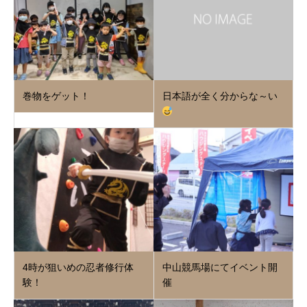
巻物をゲット！
日本語が全く分からな～い
4時が狙いめの忍者修行体
中山競馬場にてイベント開
験！
催