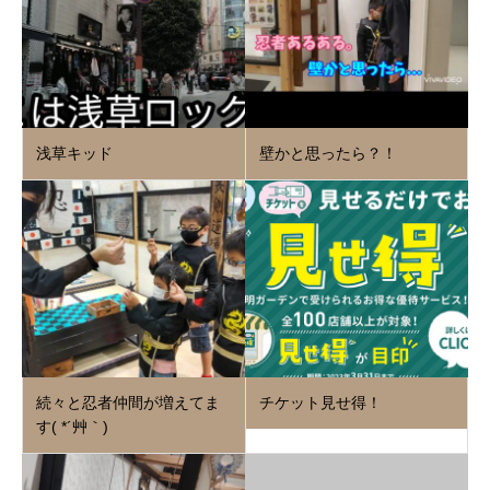
浅草キッド
壁かと思ったら？！
続々と忍者仲間が増えてま
チケット見せ得！
す( *´艸｀)