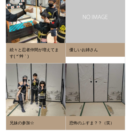
続々と忍者仲間が増えてま
優しいお姉さん
す( *´艸｀)
兄妹の参加☆
恐怖のふすま？？（笑）