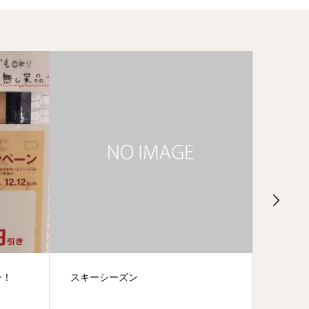
これが新しい暁月の忍者グッズだー
スーパ
ーー！！！！