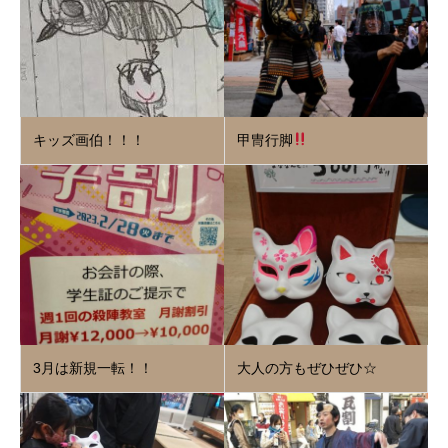
キッズ画伯！！！
甲冑行脚
3月は新規一転！！
大人の方もぜひぜひ☆