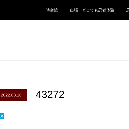
時空館
出張！どこでも忍者体験
43272
2022.03.10