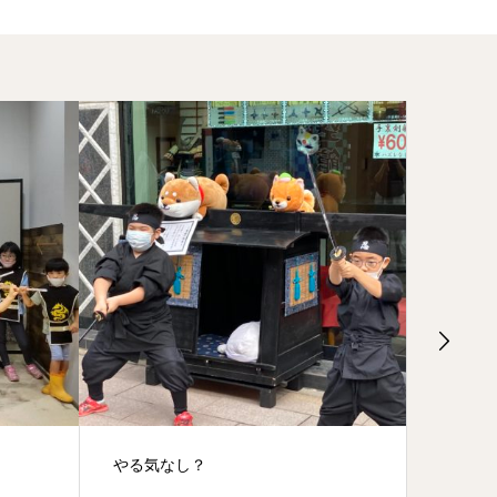
鴨川シーワールド
初☆一