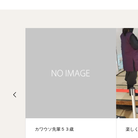
楽しくがモットー！！
巻物