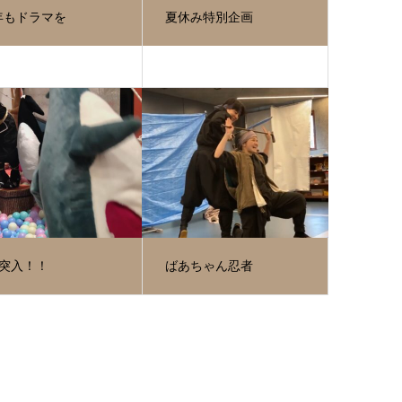
年もドラマを
夏休み特別企画
月突入！！
ばあちゃん忍者