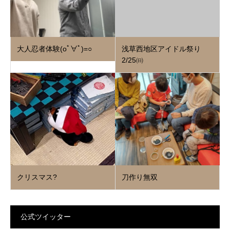
大人忍者体験(oﾟ∀ﾟ)=○
浅草西地区アイドル祭り
2/25㈰
クリスマス?
刀作り無双
公式ツイッター