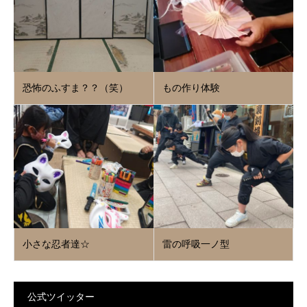
恐怖のふすま？？（笑）
もの作り体験
小さな忍者達☆
雷の呼吸一ノ型
公式ツイッター