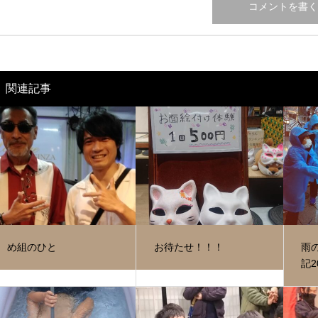
関連記事
め組のひと
お待たせ！！！
雨
記20