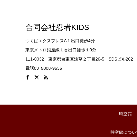
合同会社忍者KIDS
つくばエクスプレスA１出口徒歩4分
東京メトロ銀座線１番出口徒歩１0分
111-0032 東京都台東区浅草２丁目26-5 SDSビル202
電話03ｰ5808-9535
時空館
時空館につい