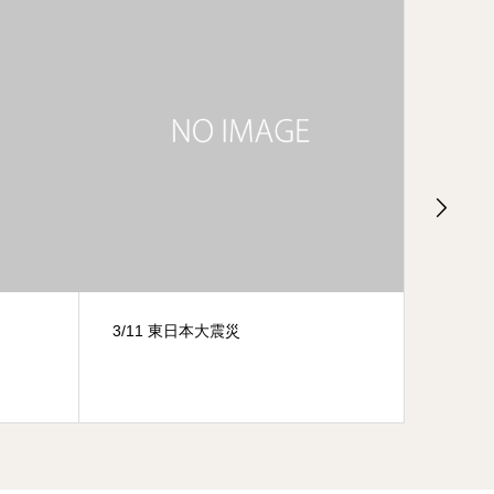
浅草忍者体験日記2022/11/14
夏休み