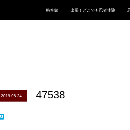
時空館
出張！どこでも忍者体験
47538
2019.08.24