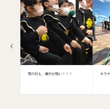
キラナガーデン豊洲
仁左