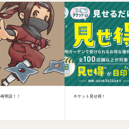
ット見せ得！
平日は集中して修行できるチ
ス！！