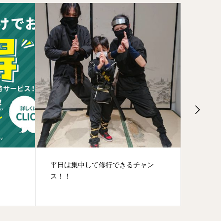
ャン
土曜日が狙いめの最近（2022年3
世界一
月）