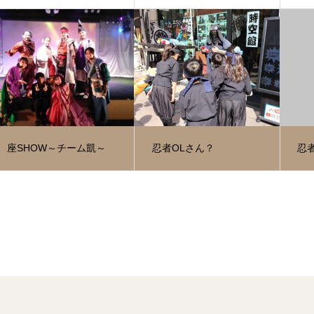
座SHOW～チーム凱～
忍者OLさん？
忍者