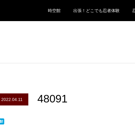
時空館
出張！どこでも忍者体験
48091
2022.04.11