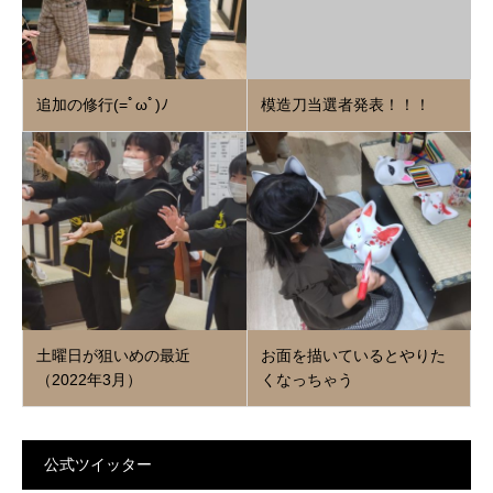
追加の修行(=ﾟωﾟ)ﾉ
模造刀当選者発表！！！
土曜日が狙いめの最近
お面を描いているとやりた
（2022年3月）
くなっちゃう
公式ツイッター