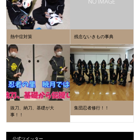
熱中症対策
残念ないきもの事典
抜刀、納刀、基礎が大
集団忍者修行！！
事！！
公式ツイッター