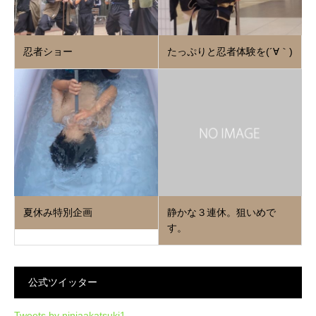
忍者ショー
たっぷりと忍者体験を(´∀｀)
夏休み特別企画
静かな３連休。狙いめで
す。
公式ツイッター
Tweets by ninjaakatsuki1