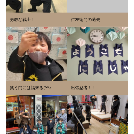
勇敢な戦士！
仁左衛門の過去
笑う門には福来る(^^♪
出張忍者！！