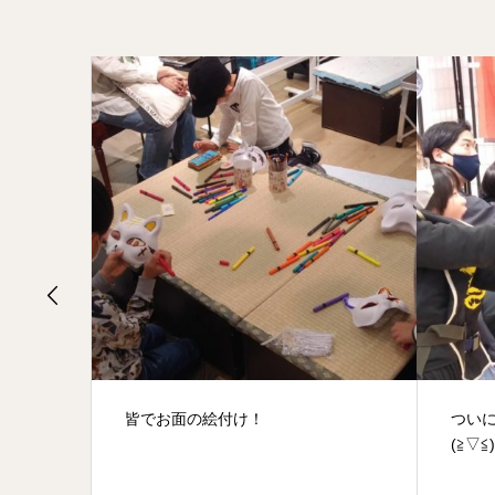
ついにマンボウ明けました！！！
スキ
(≧▽≦)