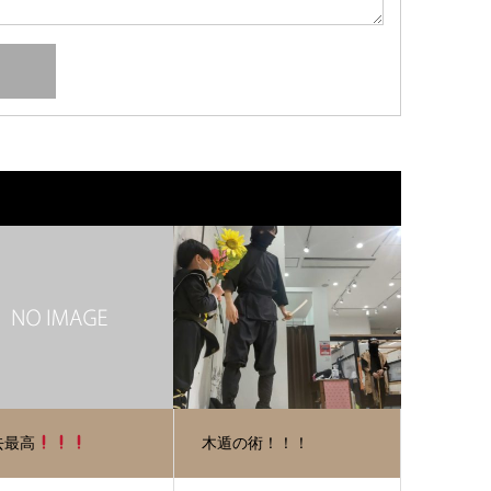
去最高
木遁の術！！！