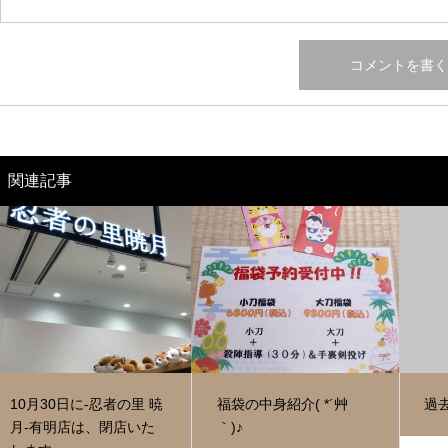
関連記事
10月30日に‐忍者の里 暁
福袋の中身紹介( *´艸
過
月‐有明店は、閉店いた
｀)♪