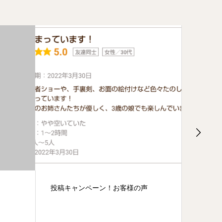
声
4時が狙いめの忍者修行体験！
今日は