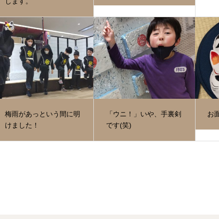
します。
梅雨があっという間に明
「ウニ！」いや、手裏剣
お
けました！
です(笑)