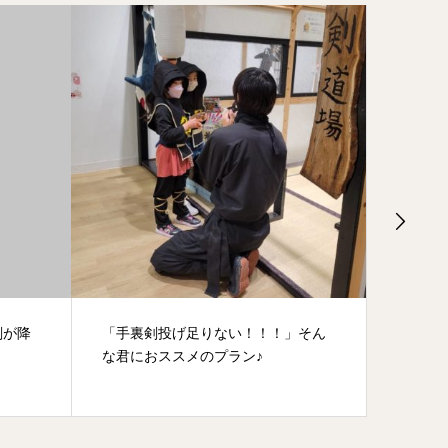
」そん
追加の修行(=ﾟωﾟ)ﾉ
大人の