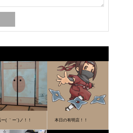
ー( ｀ー´)ノ！！
本日の有明店！！