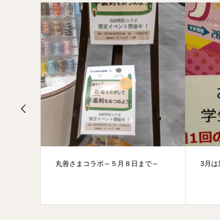
で～
3月は新規一転！！
雪の
る！