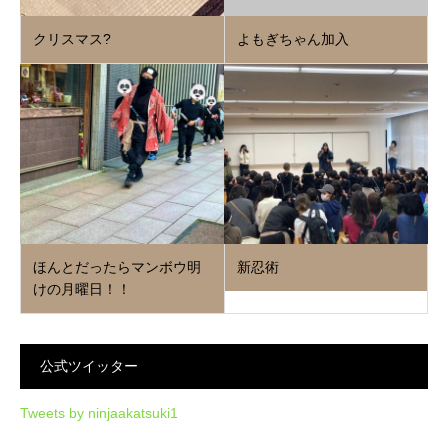
クリスマス?
よもぎちゃん加入
ほんとだったらマンボウ明
新忍術
けの月曜日！！
公式ツイッター
Tweets by ninjaakatsuki1