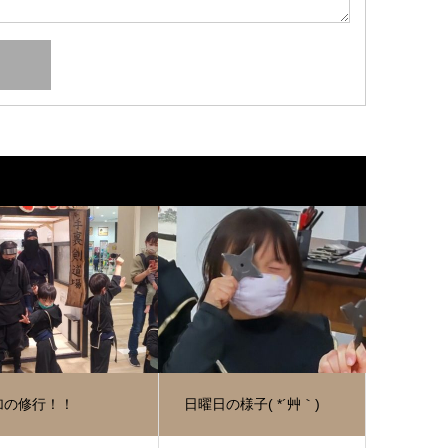
加の修行！！
日曜日の様子( *´艸｀)