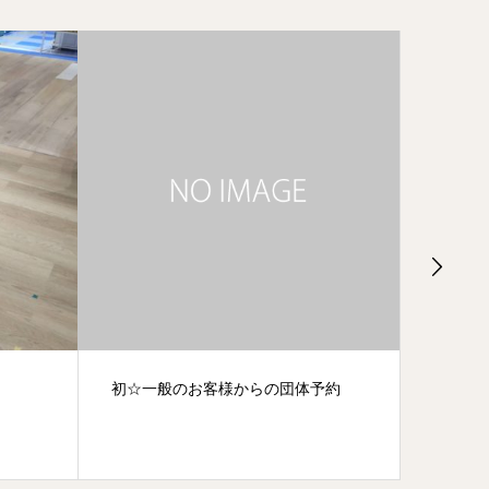
予約
有明店の思い出10月～4月
勇敢な