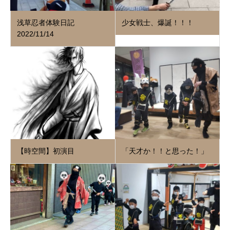
浅草忍者体験日記
少女戦士、爆誕！！！
2022/11/14
【時空間】初演目
「天才か！！と思った！」