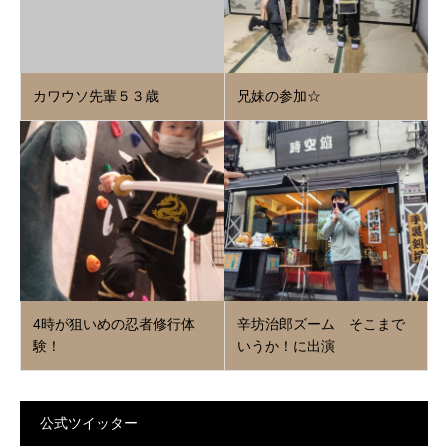
カワウソ先輩５３歳
兄妹の参加☆
4時が狙いめの忍者修行体
辛坊治郎ズーム そこまで
験！
いうか！に出演
公式ツイッター