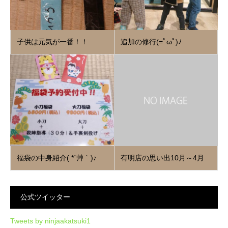
子供は元気が一番！！
追加の修行(=ﾟωﾟ)ﾉ
福袋の中身紹介( *´艸｀)♪
有明店の思い出10月～4月
公式ツイッター
Tweets by ninjaakatsuki1